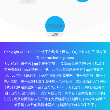
5300
浏览次数
108
Copyright © 2015-2026
快手秒刷业务网站 - QQ业务自助下
版权所
有·ecocarchallenge.com
大力代刷 - 低价名
|
qq免费十万赞 -
|
免费qq无限点赞软件
|
5w名片
赞免费领取
|
qq刷赞网址 - 低
|
qq名片赞网站最便宜
|
qq免费刷赞 -
免
|
qq空间说说刷赞 -
|
qq空间说说赞免费网
|
快手代网刷 - 快手
|
虎牙自助下单平台24
|
虎牙直播刷人气平台免
|
虎牙直播刷人气网站
|
虎牙代网站刷业务平台
|
虎牙3元1000订阅
|
虎牙代网站刷业务平
台
|
虎牙粉丝代刷网 -
|
虎牙粉丝自助下单平台
|
全网最低价代刷解
防沉
|
虎牙全网最低自助下单
|
免费解除防沉迷网址
|
24小时自助下
单防沉
|
在线解防沉迷网站 -
|
解除防沉迷自助下单平
|