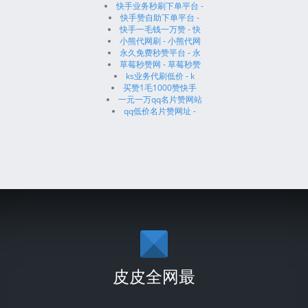
快手业务秒刷下单平台 -
快手赞自助下单平台 -
快手一毛钱一万赞 - 快
小熊代网刷 - 小熊代网
永久免费秒赞平台 - 永
草莓秒赞网 - 草莓秒赞
ks业务代刷低价 - k
买赞1毛1000赞快手
一元一万qq名片赞网站
qq低价名片赞网址 -
皮皮全网最