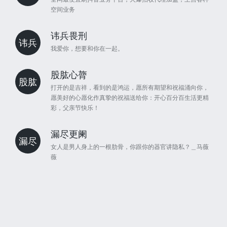
空间业务
讳兵畏刑
讳兵
我爱你，想要和你在一起。
股肱心膂
股肱
打开的是吉祥，看到的是鸿运，愿所有期望和祝福涌向你，
愿美好的心愿化作真挚的祝福送给你：开心百分百生活更精
彩，父亲节快乐！
漏尽更阑
漏尽
女人是男人身上的一根肋骨，你跟你的器官讲隐私？＿马薇
薇