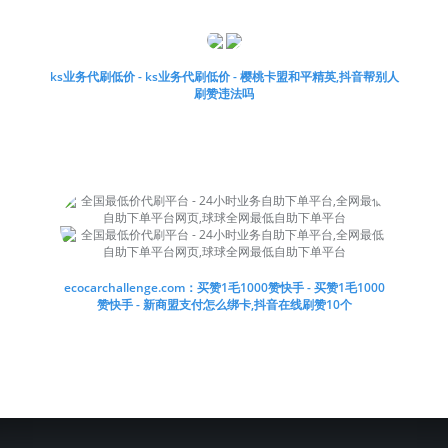
ks业务代刷低价 - ks业务代刷低价 - 樱桃卡盟和平精英,抖音帮别人
刷赞违法吗
ecocarchallenge.com：买赞1毛1000赞快手 - 买赞1毛1000
赞快手 - 新商盟支付怎么绑卡,抖音在线刷赞10个