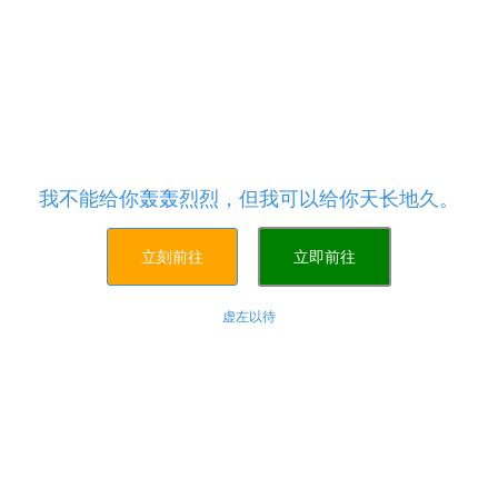
全国最低价代刷平台全网最专业便宜的代刷平台,网红
助手自助下单平台是最稳定、最便捷、最安全的24小
时业务下单平台,软件24H全自动处理.基本1-10钟内
开始,主打QQ刷赞低价便宜,抖音粉丝点赞,快手粉丝点
赞,QQ空间说说赞等QQ业务,专业提供国内网红速方
案,帮您走出网红的第一步,我们提供最专业的售前指
导,提供最优质的售后服务,给您一个放心的代刷全国
最低价代刷平台
我不能给你轰轰烈烈，但我可以给你天长地久。
立刻前往
立即前往
虚左以待