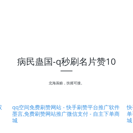
病民蛊国-q秒刷名片赞10
北海虽赊，扶摇可接。
双
qq空间免费刷赞网站 - 快手刷赞平台推广软件
快
墨言,免费刷赞网站推广微信支付 - 自主下单商
单
城
城