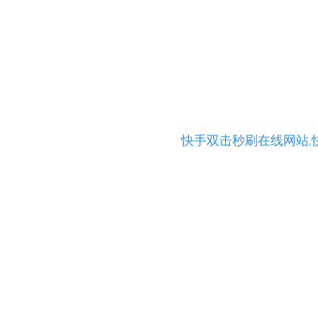
拼多多助力软件,1w名
平台
24小时自
快手双击秒刷在线网站,