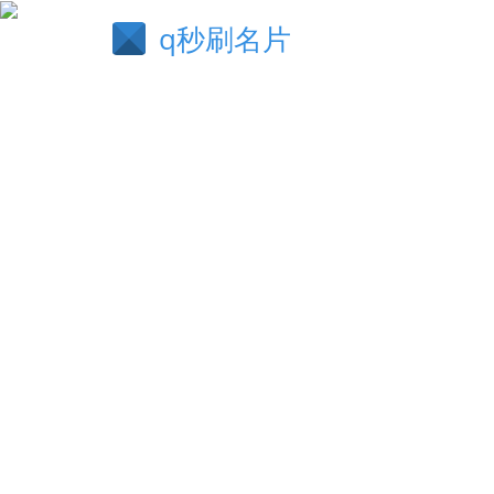
q秒刷名片
表里