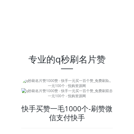
专业的q秒刷名片赞
快手买赞一毛1000个-刷赞微
信支付快手