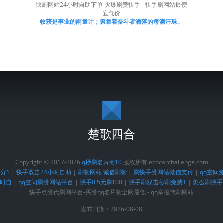
快刷网站24小时自助下单-火爆刷赞快手 - 快手刷网站最便
宜低价
收获是事业的雨量计；聚集着奋斗者洒落的每滴汗珠。
楚歌四合
Copyright © 2017-2026
q秒刷名片赞10
版权所有·ecocarchallenge.com
分1
|
快手双击24小时自助
|
刷赞网站 诚信刷赞
|
刷快手赞网站微信支付
|
qq空间免
小时自
|
qq空间刷赞网站平台
|
快手0.5元刷100
|
快手刷双击秒刷免费1
|
怎么刷快手
快手点赞代刷网平台-买赞qq名片赞全网最低 - qq举报代刷网站
发布日期：2026-08-08