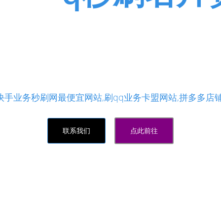
片赞免费领取的网站,微博自助下
,qq名片赞免费平台,1元买100
助刷网平台-快手刷赞平台推广微信支付 - 全国最大最便
快手业务秒刷网最便宜网站,刷qq业务卡盟网站,拼多多店铺
联系我们
点此前往