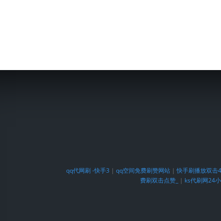
qq代网刷 -快手3
|
qq空间免费刷赞网站
|
快手刷播放双击4
费刷双击点赞_
|
ks代刷网24