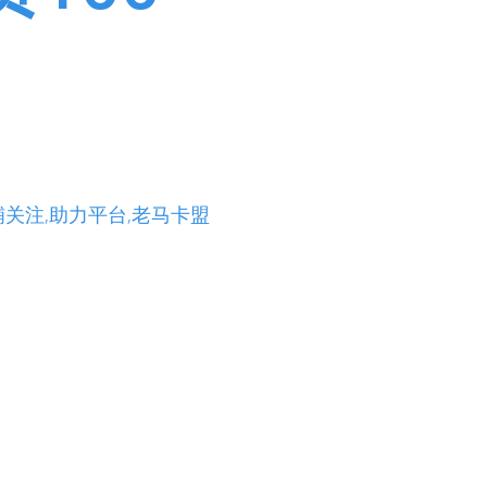
单链接,抖音直播人气购买
0粉丝
宜代刷网快手
关注,助力平台,老马卡盟