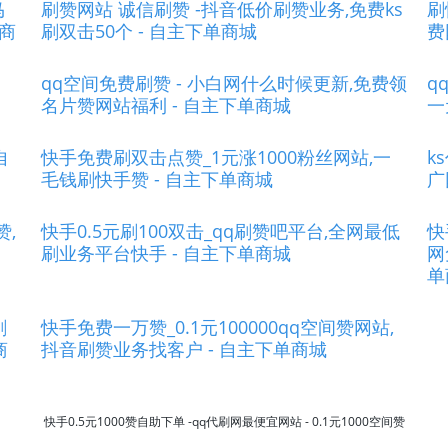
马
刷赞网站 诚信刷赞 -抖音低价刷赞业务,免费ks
刷
单商
刷双击50个 - 自主下单商城
费
qq空间免费刷赞 - 小白网什么时候更新,免费领
q
名片赞网站福利 - 自主下单商城
一
自
快手免费刷双击点赞_1元涨1000粉丝网站,一
k
毛钱刷快手赞 - 自主下单商城
广
赞,
快手0.5元刷100双击_qq刷赞吧平台,全网最低
快
刷业务平台快手 - 自主下单商城
网
单
刷
快手免费一万赞_0.1元100000qq空间赞网站,
商
抖音刷赞业务找客户 - 自主下单商城
快手0.5元1000赞自助下单 -qq代刷网最便宜网站 - 0.1元1000空间赞