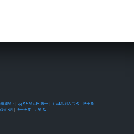
费刷赞 -
|
qq名片赞官网,快手
|
全民k歌刷人气 -0
|
快手免
点赞 -刷
|
快手免费一万赞_0.
|