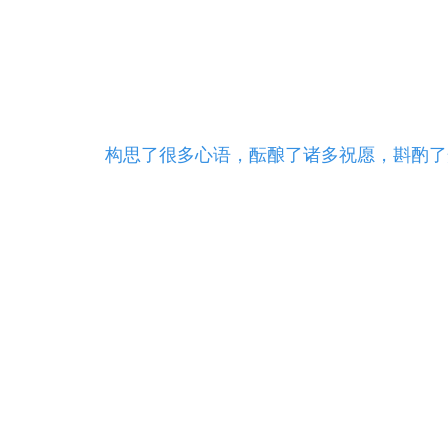
快手业务，抖音业务，qq
24小时全自动网红云2
构思了很多心语，酝酿了诸多祝愿，斟酌了