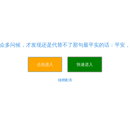
业务，卡盟刷抖音,24自助点赞下单
下单
4小时自助下单平台,黄钻qq 1天临时 - 抖音热度购买
众多问候，才发现还是代替不了那句最平实的话：平安
点击进入
快速进入
餔糟歠漓