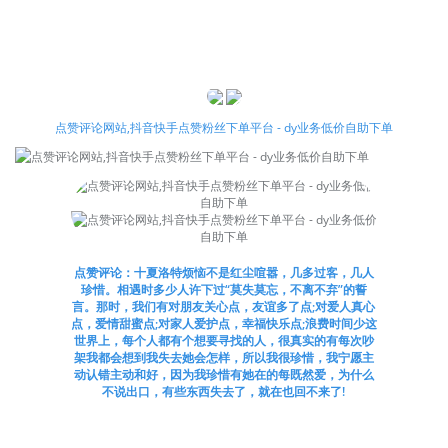
点赞评论网站,抖音快手点赞粉丝下单平台 - dy业务低价自助下单
点赞评论：十夏洛特烦恼不是红尘喧嚣，几多过客，几人
珍惜。相遇时多少人许下过“莫失莫忘，不离不弃”的誓
言。那时，我们有对朋友关心点，友谊多了点;对爱人真心
点，爱情甜蜜点;对家人爱护点，幸福快乐点;浪费时间少这
世界上，每个人都有个想要寻找的人，很真实的有每次吵
架我都会想到我失去她会怎样，所以我很珍惜，我宁愿主
动认错主动和好，因为我珍惜有她在的每既然爱，为什么
不说出口，有些东西失去了，就在也回不来了!