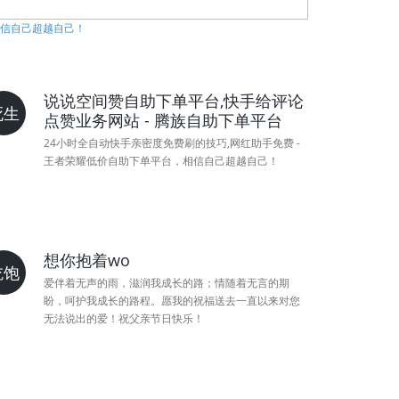
相信自己超越自己！
说说空间赞自助下单平台,快手给评论
死生
点赞业务网站 - 腾族自助下单平台
24小时全自动快手亲密度免费刷的技巧,网红助手免费 -
王者荣耀低价自助下单平台，相信自己超越自己！
想你抱着wo
吃饱
爱伴着无声的雨，滋润我成长的路；情随着无言的期
盼，呵护我成长的路程。愿我的祝福送去一直以来对您
无法说出的爱！祝父亲节日快乐！