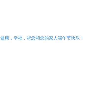
平台 - ks24小时自助
网站，相信自己超越自己！
，健康，幸福，祝您和您的家人端午节快乐！