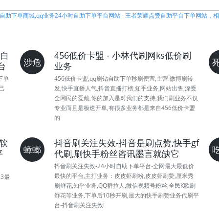
h自助下单商城,qq业务24小时自助下单平台网站 - 王者荣耀点赞自助平台下单网站，
时自
456低价卡盟 - 小林代刷网ks低价刷
涉危
台
业务
下单
456低价卡盟,qq刷钻自助下单秒刷便宜,主营:微博刷转
己
发,快手直播人气,抖音直播打榜,知乎业务,网站出售,深受
全网民的爱戴,你的加入是对我们的支持,我们刷业务不仅
专业而且是极速开单,有很多业务都是来自456低价卡盟
的
软
抖音刷关注失效-抖音是刷点赞,快手gf
蟑螂
平
代刷,刷快手粉丝咨讯墨言就缺它
抖音刷关注失效-24小时自助下单平台-全网最大最低价
最快的平台,主打业务：皮皮虾刷粉,皮皮虾刷赞,厘米秀
23最
刷鲜花,知乎业务,QQ群拉人,微信视频号粉丝,全民K歌刷
鲜花等业务,下单后10秒开刷,最大的快手刷赞业务代刷平
台-抖音刷关注失效!