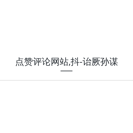
点赞评论网站,抖-诒厥孙谋