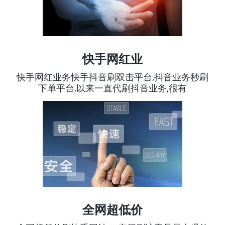
快手网红业
快手网红业务快手抖音刷双击平台,抖音业务秒刷
下单平台,以来一直代刷抖音业务,很有
全网超低价