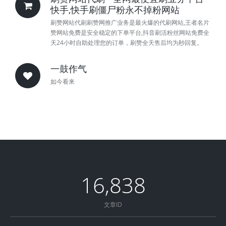
快手,快手刷僵尸粉永不掉粉网站
刷赞网站代刷刷赞网推广业务是最火爆的代刷网站,王者名片
赞网站免费是安全稳定的下单平台,抖音刷活粉丝网站免费全
天24小时自助处理您的订单，刷赞全天售后均为秒回复。
一鼓作气
如今看来
16,838
文章ID