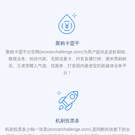
聚购卡盟平
聚购卡盟平台官网(ecocarchallenge.com)为用户提供皮皮虾刷粉、
微视业务、粉丝代刷、无限流量卡、抖音直播打榜、厘米秀刷鲜
花、王者荣耀人气值、优惠券，打造国内最便宜的新媒体业务平
台！
机刷投票多
机刷投票多少钱一张票(ecocarchallenge.com),是阿酷科技旗下的全