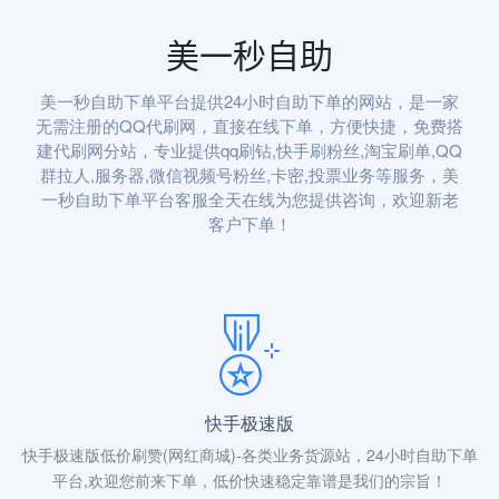
美一秒自助
美一秒自助下单平台提供24小时自助下单的网站，是一家
无需注册的QQ代刷网，直接在线下单，方便快捷，免费搭
建代刷网分站，专业提供qq刷钻,快手刷粉丝,淘宝刷单,QQ
群拉人,服务器,微信视频号粉丝,卡密,投票业务等服务，美
一秒自助下单平台客服全天在线为您提供咨询，欢迎新老
客户下单！
快手极速版
快手极速版低价刷赞(网红商城)-各类业务货源站，24小时自助下单
平台,欢迎您前来下单，低价快速稳定靠谱是我们的宗旨！