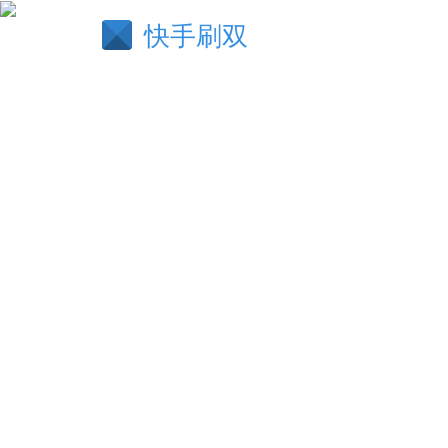
快手刷双
结驷