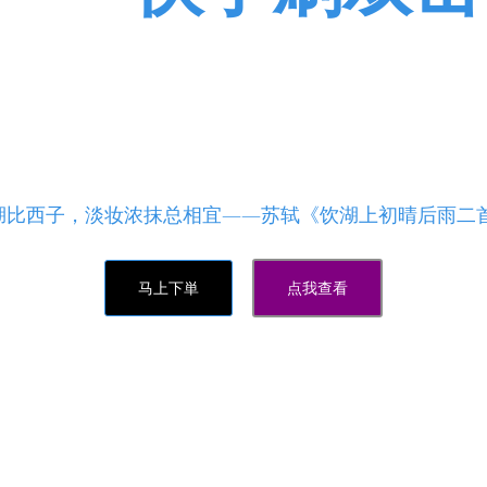
掉粉,拼多多砍价平台在线刷,代刷
助刷网站,qq刷访客,微博粉丝
元10000赞活人-qq个性标签点赞平台 - 抖音评论赞在线
湖比西子，淡妆浓抹总相宜——苏轼《饮湖上初晴后雨二首
马上下単
点我查看