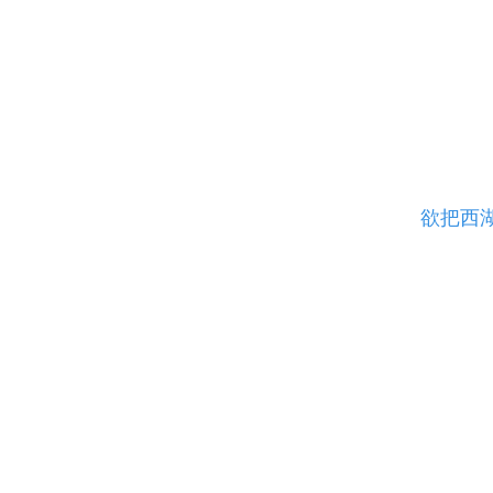
快手粉丝一元100个不
免费自
抖音1
欲把西