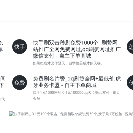
,
快手刷双击秒刷免费1000个 -刷赞网
快手
单
站推广全网免费网址,qq刷赞网址推广
微信支付 - 自主下单商城
如果把成才比作登天，自学便是成才的天梯。
空间
免费刷名片赞_qq刷赞全网+最低价,虎
免费
下
牙业务卡盟 - 自主下单商城
快手1元1000粉丝-0.1元100000qq名片赞qq支付 - 刷大
会员
q代