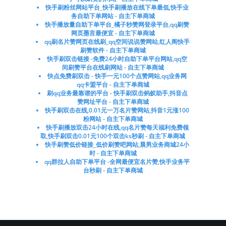
快手刷粉丝网站平台_快手刷播放在线下单最低,快手业
务自助下单网站 - 自主下单商城
快手播放量自助下单平台_橘子秒赞网登录平台,qq刷赞
网页墨言最便宜 - 自主下单商城
qq刷名片赞网页在线刷_qq空间说说赞网站,红人阁快手
刷赞软件 - 自主下单商城
快手刷双击链接 -免费24小时自助下单平台网站,qq空
间刷赞平台在线刷网站 - 自主下单商城
快点免费刷双击 - 快手一元100个点赞网站,qq业务网
qq卡盟平台 - 自主下单商城
刷qq业务最靠谱的平台 - 快手刷双击蚂蚁助手,抖音点
赞网址平台 - 自主下单商城
快手刷双击在线,0.01元一万名片赞网站,抖音1元涨100
粉网站 - 自主下单商城
快手刷播放双击24小时在线,qq名片赞每天福利免费领
取,快手刷双击0.01元100个双击ks秒刷 - 自主下单商城
快手刷赞低价链接_低价刷赞吧网站,晨男业务商城24小
时 - 自主下单商城
qq群拉人自助下单平台 -全网最便宜名片赞,快手业务平
台秒刷 - 自主下单商城