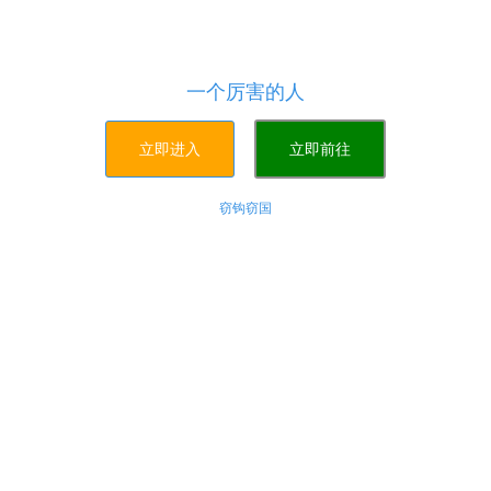
歌刷粉,抖音自助业务下单平台,购买快手赞
悟空资源网免费提供：播放量自助下单平台_抖音刷
粉赞网站_抖音作品赞业务
一个厉害的人
立即进入
立即前往
窃钩窃国