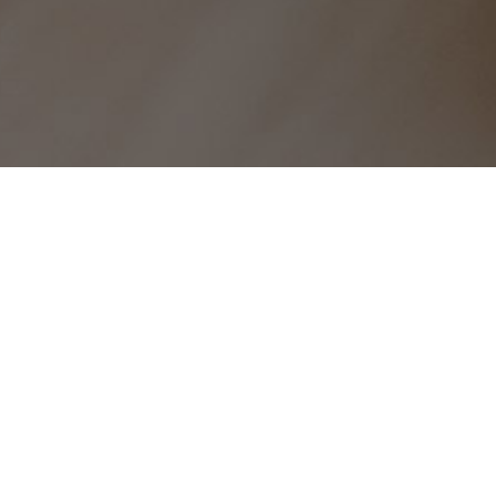
辱国殃民-QQ点赞1万只需