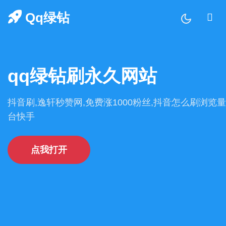
Qq绿钻
qq绿钻刷永久网站
抖音刷,逸轩秒赞网,免费涨1000粉丝,抖音怎么刷浏览量,快
台快手
点我打开