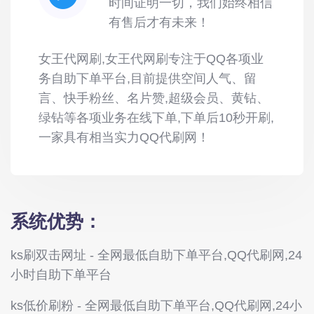
时间证明一切，我们始终相信
有售后才有未来！
女王代网刷,女王代网刷专注于QQ各项业
务自助下单平台,目前提供空间人气、留
言、快手粉丝、名片赞,超级会员、黄钻、
绿钻等各项业务在线下单,下单后10秒开刷,
一家具有相当实力QQ代刷网！
系统优势：
ks刷双击网址 - 全网最低自助下单平台,QQ代刷网,24
小时自助下单平台
ks低价刷粉 - 全网最低自助下单平台,QQ代刷网,24小