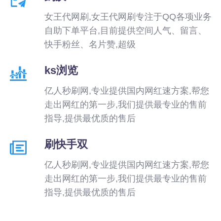
女王代网刷,女王代网刷专注于QQ各项业务
自助下单平台,目前提供空间人气、留言、
快手粉丝、名片赞,超级
ks浏览
亿人秒刷网,专业提供国内网红速方案,帮您
走出网红的第一步,我们提供最专业的售前
指导,提供最优质的售后
刷快手双
亿人秒刷网,专业提供国内网红速方案,帮您
走出网红的第一步,我们提供最专业的售前
指导,提供最优质的售后