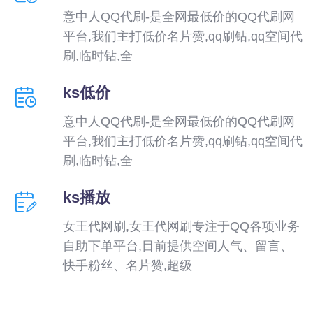
意中人QQ代刷-是全网最低价的QQ代刷网
平台,我们主打低价名片赞,qq刷钻,qq空间代
刷,临时钻,全
ks低价
意中人QQ代刷-是全网最低价的QQ代刷网
平台,我们主打低价名片赞,qq刷钻,qq空间代
刷,临时钻,全
ks播放
女王代网刷,女王代网刷专注于QQ各项业务
自助下单平台,目前提供空间人气、留言、
快手粉丝、名片赞,超级