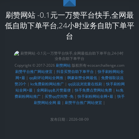
刷赞网站 -0.1元一万赞平台快手,全网最
低自助下单平台,24小时业务自助下单平
台
Copyright © 2017-2026
刷赞网站
版权所有·ecocarchallenge.com
刷赞平台推广网站便宜
|
抖音买赞自助下单平台
|
快手刷粉网站全
网+最
|
qq刷评论网站全网推
|
啊豪刷赞全网最低
|
免费领取说说
赞20个
|
ks免费刷粉网站推广
|
qq说说浏览量在线刷
|
快手刷粉网
站全网+最
|
全网刷qq名片赞最便
|
快手免费点赞网站免费
|
ks免
费刷粉网站推广
|
买赞qq空间赞 -免
|
快手刷粉网站全网+最
|
快手
刷赞网站全网 最
|
刷赞平台推广网站便宜
|
发布日期：2026-08-09