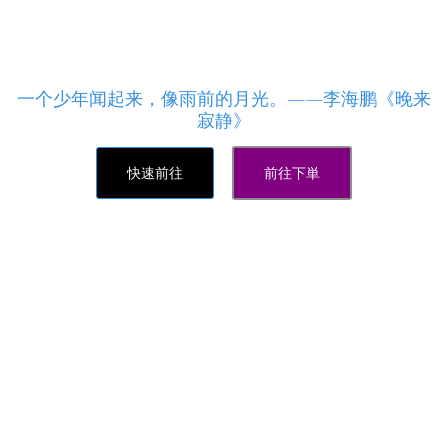
小会代刷平台专业的QQ代刷网站，我们致力于最专
业的网红业务平台，超低的价格，优质的售后服务，
全网最低价的自助下单平台，QQ代刷网欢迎您的加
入！
一个少年闻起来，像雨前的月光。——李海鹏《晚来
寂静》
快速前往
前往下単