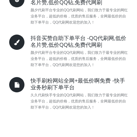
名片赞,低价QQ钻,免费代网刷
颜夕代刷平台专业的QQ代刷网站，我们致力于最专业的网红
业务平台，超低的价格，优质的售后服务，全网最低价的自
助下单平台，QQ代刷网欢迎您的加入！
抖音买赞自助下单平台 -QQ代刷网,低价
名片赞,低价QQ钻,免费代网刷
颜夕代刷平台专业的QQ代刷网站，我们致力于最专业的网红
业务平台，超低的价格，优质的售后服务，全网最低价的自
助下单平台，QQ代刷网欢迎您的加入！
快手刷粉网站全网+最低价啊免费 -快手
业务秒刷下单平台
久久代刷快手专业的QQ代刷网站，我们致力于最专业的网红
业务平台，超低的价格，优质的售后服务，全网最低价的自
助下单平台，QQ代刷网欢迎您的加入！