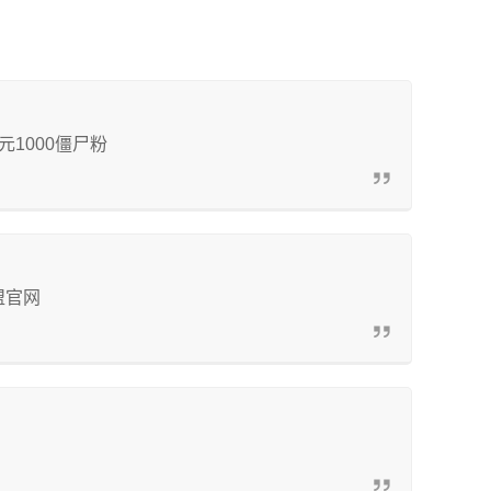
元1000僵尸粉
盟官网