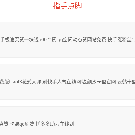
指手点脚
手极速买赞一块钱500个赞,qq空间动态赞网站免费,快手涨粉丝1
版fifaol3花式大师,刷快手人气在线网站,颜汐卡盟官网,云鹤卡
赞,卡盟qq刷赞,拼多多助力在线刷