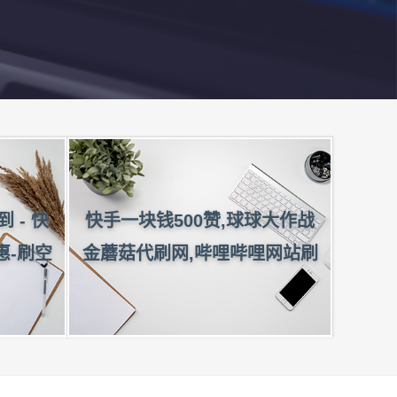
 - 快
快手一块钱500赞,球球大作战
惠-刷空
金蘑菇代刷网,哔哩哔哩网站刷
刷快手人
业务-刷快手粉丝墨言好口碑