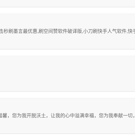
秒刷墨言最优惠,刷空间赞软件破译版,小刀刷快手人气软件,快手刷
温馨，您为我开脱沃土，让我的心中溢满幸福，您为我奉献一切