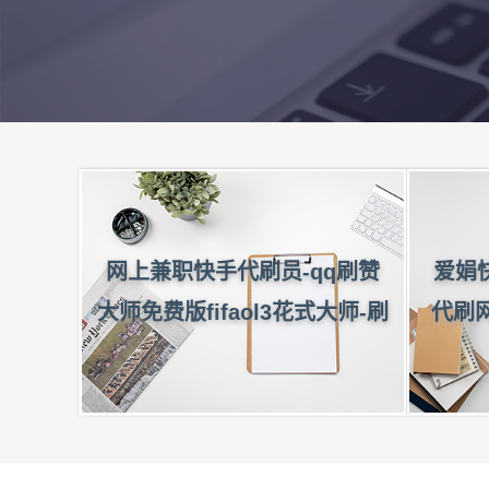
网上兼职快手代刷员-qq刷赞
爱娟
大师免费版fifaol3花式大师-刷
代刷网
快手人气在线网站,颜汐卡盟官
网