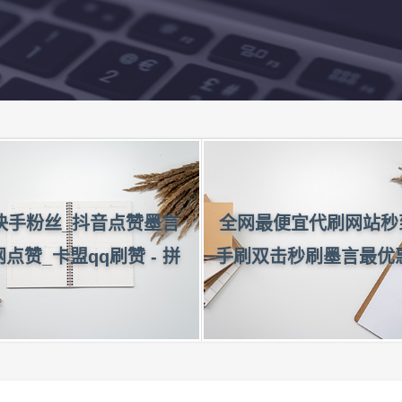
快手粉丝_抖音点赞墨言
全网最便宜代刷网站秒到
点赞_卡盟qq刷赞 - 拼
手刷双击秒刷墨言最优
多多助力在线刷
间赞软件破译版-小刀
气软件