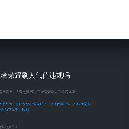
,王者荣耀刷人气值违规吗
下单平台
-
超低价qq业务自助下
-
小林代刷业务
-
小林代网刷
务自助下单平台秒刷
-
定要把握住！