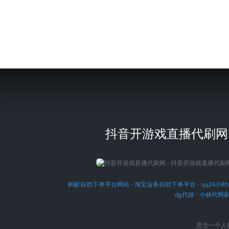
抖音开游戏直播代刷网 
蚂蚁自助下单平台网站
-
淘宝业务自助下单平台
-
qq24小
dg代挂
-
小林代网
思念一个人