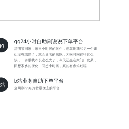
qq24小时自助刷说说下单平台
qq
清明节回家，家里小时候的玩伴，也就剩我和另一个姐
姐没有结婚了，就会莫名的感慨，为啥时间过得这么
快，一转眼我咋长这么大了，今天还坐在家门口发呆，
回想家乡的变化，回想小时候，真的有点难过呢
b站业务自助下单平台
b站
全网刷qq名片赞最便宜的平台