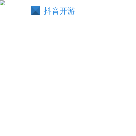
抖音开游
鲍子