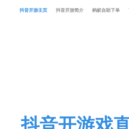
抖音开游主页
抖音开游简介
蚂蚁自助下单
知我
抖音开游戏