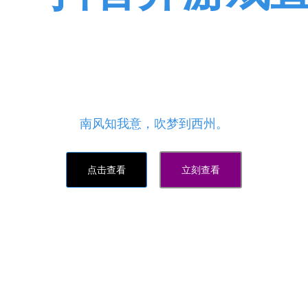
代刷网,抖音点赞网站,王者荣
便捷、最安全的24小时业务下单平台,软件24H全自动处
粉丝点赞,QQ空间说说赞等QQ业务,专业提供国内网红速方
南风知我意，吹梦到西州。
点击查看
立刻查看