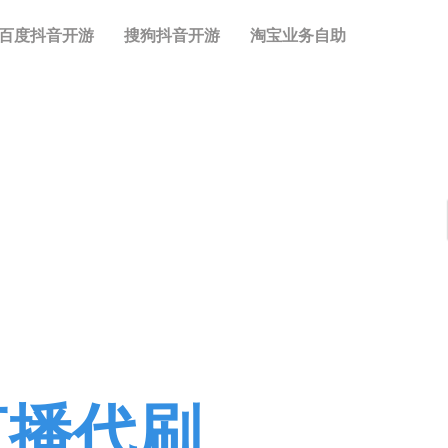
百度抖音开游
搜狗抖音开游
淘宝业务自助
直播代刷