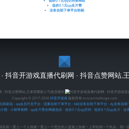
低价0.1元qq空间赞网站
低价0.1元qq名片赞
业务自助下单平台秒刷
- 抖音开游戏直播代刷网 - 抖音点赞网站
Copyright © 2017-2026
抖音开游戏
版权所有·ecocarchallenge.com
时自助刷说
-
qq会员代充平台
-
流量自助下单平台
-
b站业务自助下单平台
-
dy业务自助
刷小熊
-
小林带刷网
-
qq名片赞全网最低价
-
低价0.1元qq空间
-
低价0.1元qq名片
-
业
很容易！爱上一个人很难！爱上一个思念的人是难上加难！上帝给我一个机会，我一